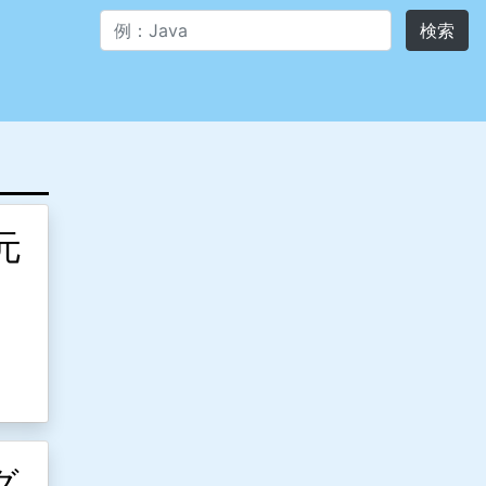
検索
元
グ