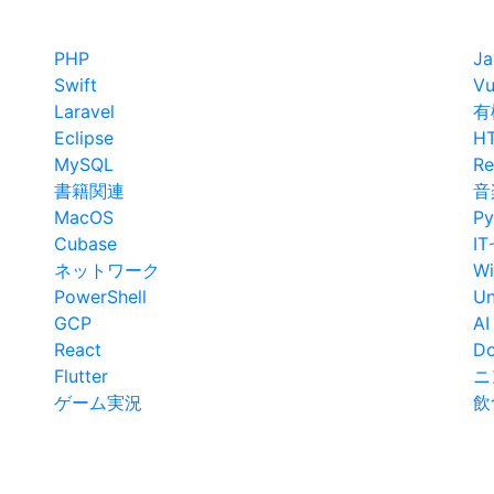
PHP
Ja
Swift
Vu
Laravel
有
Eclipse
H
MySQL
Re
書籍関連
音
MacOS
Py
Cubase
I
ネットワーク
W
PowerShell
Un
GCP
AI
React
Do
Flutter
ニ
ゲーム実況
飲