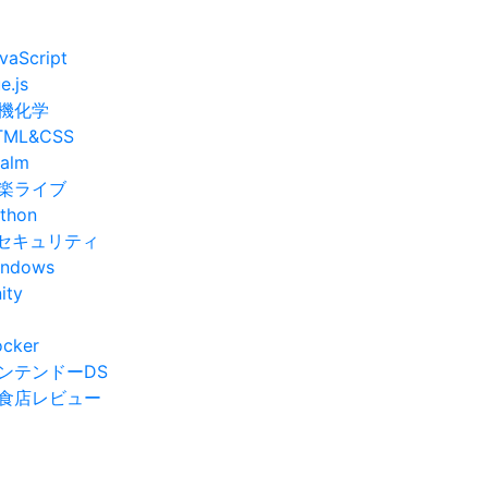
vaScript
e.js
機化学
TML&CSS
alm
楽ライブ
thon
Tセキュリティ
indows
ity
cker
ンテンドーDS
食店レビュー