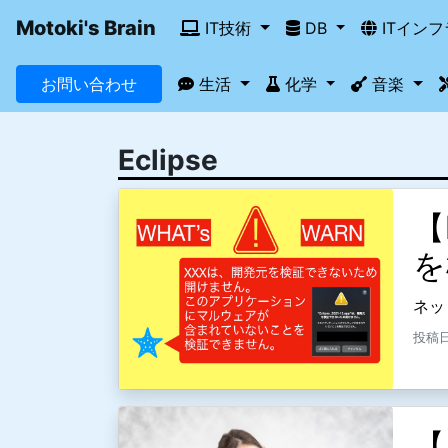
Motoki's Brain
IT技術
DB
ITイン
お問い合わせ
生活
化学
音楽
Eclipse
【
を
ネッ
投稿日
【