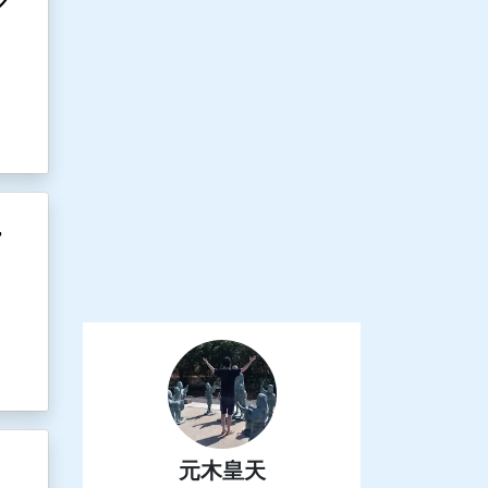
ー
を
元木皇天