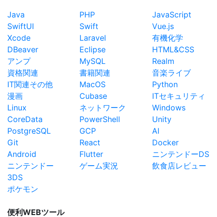
Java
PHP
JavaScript
SwiftUI
Swift
Vue.js
Xcode
Laravel
有機化学
DBeaver
Eclipse
HTML&CSS
アンプ
MySQL
Realm
資格関連
書籍関連
音楽ライブ
IT関連その他
MacOS
Python
漫画
Cubase
ITセキュリティ
Linux
ネットワーク
Windows
CoreData
PowerShell
Unity
PostgreSQL
GCP
AI
Git
React
Docker
Android
Flutter
ニンテンドーDS
ニンテンドー
ゲーム実況
飲食店レビュー
3DS
ポケモン
便利WEBツール