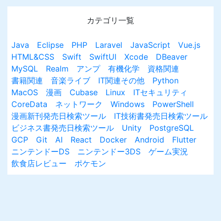
カテゴリ一覧
Java
Eclipse
PHP
Laravel
JavaScript
Vue.js
HTML&CSS
Swift
SwiftUI
Xcode
DBeaver
MySQL
Realm
アンプ
有機化学
資格関連
書籍関連
音楽ライブ
IT関連その他
Python
MacOS
漫画
Cubase
Linux
ITセキュリティ
CoreData
ネットワーク
Windows
PowerShell
漫画新刊発売日検索ツール
IT技術書発売日検索ツール
ビジネス書発売日検索ツール
Unity
PostgreSQL
GCP
Git
AI
React
Docker
Android
Flutter
ニンテンドーDS
ニンテンドー3DS
ゲーム実況
飲食店レビュー
ポケモン