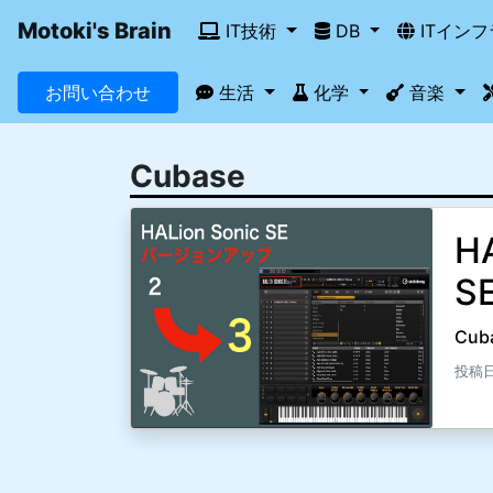
Motoki's Brain
IT技術
DB
ITイン
お問い合わせ
生活
化学
音楽
Cubase
HA
S
Cu
投稿日