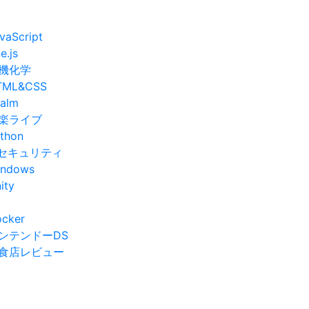
vaScript
e.js
機化学
TML&CSS
alm
楽ライブ
thon
Tセキュリティ
indows
ity
cker
ンテンドーDS
食店レビュー