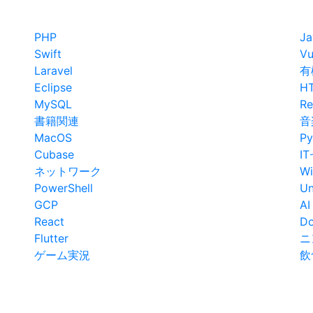
PHP
Ja
Swift
Vu
Laravel
有
Eclipse
H
MySQL
Re
書籍関連
音
MacOS
Py
Cubase
I
ネットワーク
W
PowerShell
Un
GCP
AI
React
Do
Flutter
ニ
ゲーム実況
飲