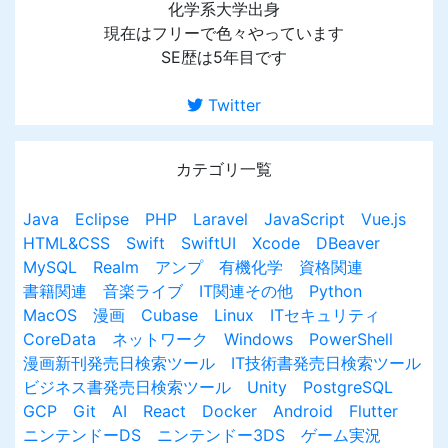
化学系大学出身
現在はフリーで色々やっています
SE歴は5年目です
Twitter
カテゴリ一覧
Java
Eclipse
PHP
Laravel
JavaScript
Vue.js
HTML&CSS
Swift
SwiftUI
Xcode
DBeaver
MySQL
Realm
アンプ
有機化学
資格関連
書籍関連
音楽ライブ
IT関連その他
Python
MacOS
漫画
Cubase
Linux
ITセキュリティ
CoreData
ネットワーク
Windows
PowerShell
漫画新刊発売日検索ツール
IT技術書発売日検索ツール
ビジネス書発売日検索ツール
Unity
PostgreSQL
GCP
Git
AI
React
Docker
Android
Flutter
ニンテンドーDS
ニンテンドー3DS
ゲーム実況