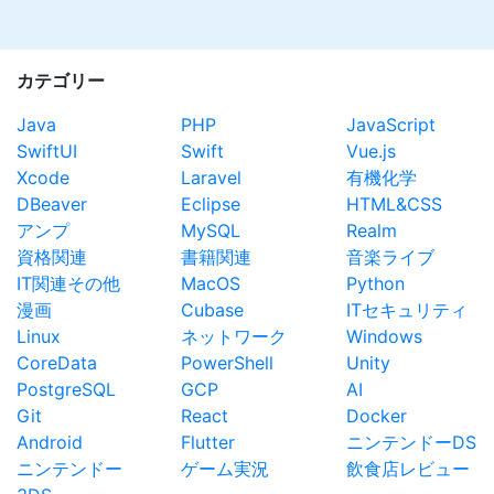
カテゴリー
Java
PHP
JavaScript
SwiftUI
Swift
Vue.js
Xcode
Laravel
有機化学
DBeaver
Eclipse
HTML&CSS
アンプ
MySQL
Realm
資格関連
書籍関連
音楽ライブ
IT関連その他
MacOS
Python
漫画
Cubase
ITセキュリティ
Linux
ネットワーク
Windows
CoreData
PowerShell
Unity
PostgreSQL
GCP
AI
Git
React
Docker
Android
Flutter
ニンテンドーDS
ニンテンドー
ゲーム実況
飲食店レビュー