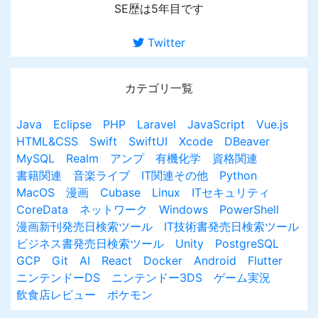
SE歴は5年目です
Twitter
カテゴリ一覧
Java
Eclipse
PHP
Laravel
JavaScript
Vue.js
HTML&CSS
Swift
SwiftUI
Xcode
DBeaver
MySQL
Realm
アンプ
有機化学
資格関連
書籍関連
音楽ライブ
IT関連その他
Python
MacOS
漫画
Cubase
Linux
ITセキュリティ
CoreData
ネットワーク
Windows
PowerShell
漫画新刊発売日検索ツール
IT技術書発売日検索ツール
ビジネス書発売日検索ツール
Unity
PostgreSQL
GCP
Git
AI
React
Docker
Android
Flutter
ニンテンドーDS
ニンテンドー3DS
ゲーム実況
飲食店レビュー
ポケモン