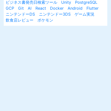
ビジネス書発売日検索ツール
Unity
PostgreSQL
GCP
Git
AI
React
Docker
Android
Flutter
ニンテンドーDS
ニンテンドー3DS
ゲーム実況
飲食店レビュー
ポケモン